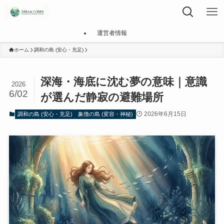
運営者情報
ホーム
調和の島 (安心・充足)
深海・海底に沈む夢の意味｜意識
2026
6/02
が選んだ静寂の避難場所
2026年6月15日
調和の島 (安心・充足)
象徴の島 (変容・神秘)