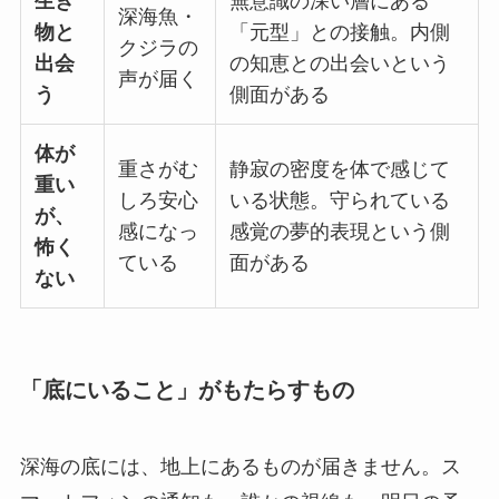
生き
無意識の深い層にある
深海魚・
物と
「元型」との接触。内側
クジラの
出会
の知恵との出会いという
声が届く
う
側面がある
体が
重さがむ
静寂の密度を体で感じて
重い
しろ安心
いる状態。守られている
が、
感になっ
感覚の夢的表現という側
怖く
ている
面がある
ない
「底にいること」がもたらすもの
深海の底には、地上にあるものが届きません。ス