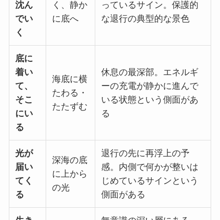
沈ん
く、静か
っているサイン。保護的
でい
に底へ
な退行の典型的な景色
く
底に
着い
休息の最深部。エネルギ
海底に横
て、
ーの充電が静かに進んで
たわる・
そこ
いる状態という側面があ
たたずむ
にい
る
る
光が
退行の先に再浮上の予
深海の底
届い
感。内側で何かが整いは
に上から
てく
じめているサインという
の光
る
側面がある