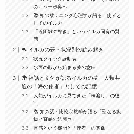
のもう一歩奥へ
📚 知の栞：ユング心理学が語る「使者と
してのイルカ」
「近距離の導き」というイルカ固有の質
感
🐬 イルカの夢・状況別の読み解き
状況クイック診断表
水面の影から始まる夢の意味
🌍 神話と文化が語るイルカの夢｜人類共
通の「海の使者」としての記憶
人類がイルカに見てきた「橋渡し」の役
割
📚 知の栞：比較宗教学が語る「聖なる動
物と直感の結節点」
直感という機能と「使者」の関係