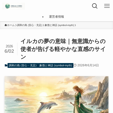
運営者情報
ホーム
調和の島 (安心・充足)
象徴と神話 (symbol-myth)
イルカの夢の意味｜無意識からの
2026
使者が告げる軽やかな直感のサイ
6/02
ン
2026年6月14日
調和の島 (安心・充足)
象徴と神話 (symbol-myth)