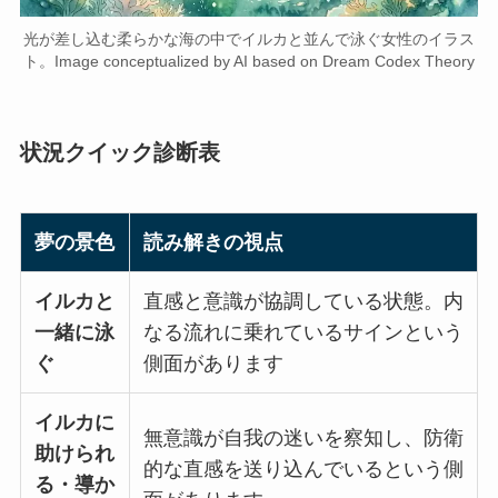
光が差し込む柔らかな海の中でイルカと並んで泳ぐ女性のイラス
ト。Image conceptualized by AI based on Dream Codex Theory
状況クイック診断表
夢の景色
読み解きの視点
イルカと
直感と意識が協調している状態。内
一緒に泳
なる流れに乗れているサインという
ぐ
側面があります
イルカに
無意識が自我の迷いを察知し、防衛
助けられ
的な直感を送り込んでいるという側
る・導か