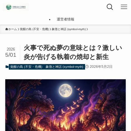
運営者情報
ホーム
覚醒の島 (不安・危機)
象徴と神話 (symbol-myth)
火事で死ぬ夢の意味とは？激しい
2026
5/01
炎が告げる執着の焼却と新生
2026年5月2日
覚醒の島 (不安・危機)
象徴と神話 (symbol-myth)