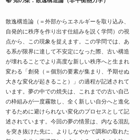
📚 知の栞：散逸構造論（非平衡熱力学）
散逸構造論（＝外部からエネルギーを取り込み、
自発的に秩序を作り出す仕組みを説く学問）の視
点から、この現象を捉えます。この学問では、あ
る系が限界に達して不安定になった際、古い構造
が壊れることでより高度な新しい秩序へと生まれ
変わる「創発（＝個別の要素が集まり、予期せぬ
大きな変化が起きること）」の過程が記述されて
います。夢の中での焼失は、これまでの古い自己
の枠組みが一度霧散し、全く新しい自分へと進化
するために避けられない変化のプロセスとして記
述されています。今回の夢の情景は、内なる混乱
を突き抜けた先に、よりしなやかで調和の取れた