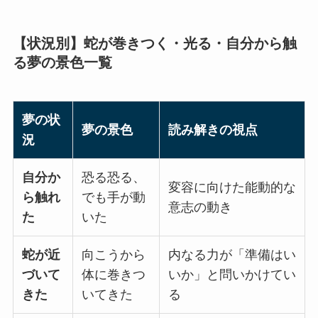
【状況別】蛇が巻きつく・光る・自分から触
る夢の景色一覧
夢の状
夢の景色
読み解きの視点
況
自分か
恐る恐る、
変容に向けた能動的な
ら触れ
でも手が動
意志の動き
た
いた
蛇が近
向こうから
内なる力が「準備はい
づいて
体に巻きつ
いか」と問いかけてい
きた
いてきた
る