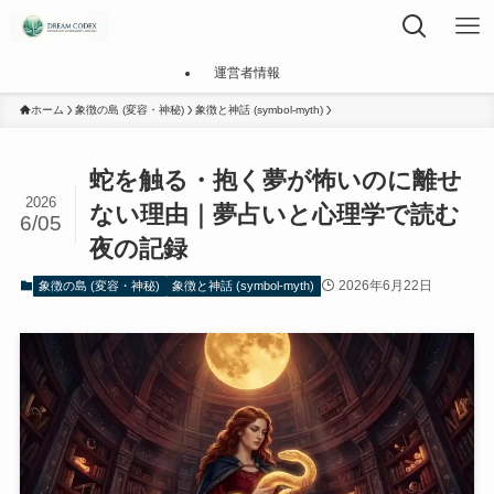
運営者情報
ホーム
象徴の島 (変容・神秘)
象徴と神話 (symbol-myth)
蛇を触る・抱く夢が怖いのに離せ
2026
ない理由｜夢占いと心理学で読む
6/05
夜の記録
2026年6月22日
象徴の島 (変容・神秘)
象徴と神話 (symbol-myth)