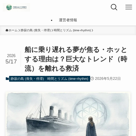
運営者情報
ホーム
静寂の島 (喪失・停滞)
時間とリズム (time-rhythm)
船に乗り遅れる夢が焦る・ホッと
2026
する理由は？巨大なトレンド（時
5/17
流）を離れる救済
2026年5月22日
静寂の島 (喪失・停滞)
時間とリズム (time-rhythm)