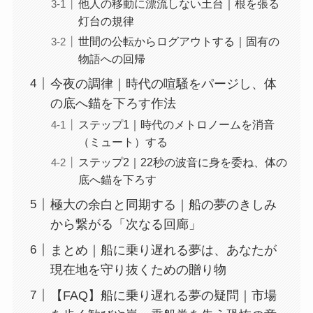
他人の移動に漂流しない土台｜根を張る
灯台の規律
世間の公転からログアウトする｜固有の
物語への回帰
今夜の調律｜時代の喧騒をパージし、体
の底へ錨を下ろす作法
ステップ1｜時代のメトロノームを消音
（ミュート）する
ステップ2｜22秒の波音に身を委ね、体の
底へ錨を下ろす
極大の余白と同期する｜船の夢のきしみ
から繋がる「次なる回廊」
まとめ｜船に乗り遅れる夢は、あなたが
現在地を守り抜くための贈り物
【FAQ】船に乗り遅れる夢の疑問｜市場