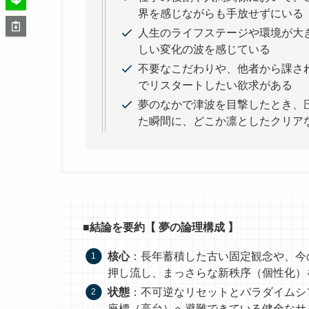
界を感じながらも手放せずにいる
人生のライフステージや環境が大
しい変化の波を感じている
不要なこだわりや、他者から課さ
でリスタートしたい欲求がある
夢のなかで津波を目撃したとき、
た瞬間に、どこか凛としたクリア
■結論を要約【 夢の論理構成 】
核心
：長年蓄積した古い固定観念や、今
押し流し、まっさらな新秩序（個性化）
状態
：不可逆なリセットとパラダイムシ
座標（高台）へ避難できている健全なサ