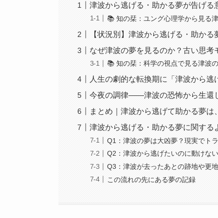
津波から逃げる・助かる夢が告げる
📚 知の栞：ユング心理学から見
【状況別】津波から逃げる・助かる
なぜ津波の夢を見るのか？古い思考
📚 知の栞：科学の視点で見る津
人生の劇的な転換期に「津波から逃
今夜の調律――津波の恐怖から生還
まとめ｜津波から逃げて助かる夢は
津波から逃げる・助かる夢に関するよ
Q1：津波の夢は大凶夢？現実でト
Q2：津波から逃げたいのに動けな
Q3：津波が去ったあとの跡地や更
この流れの先にある夢の記録