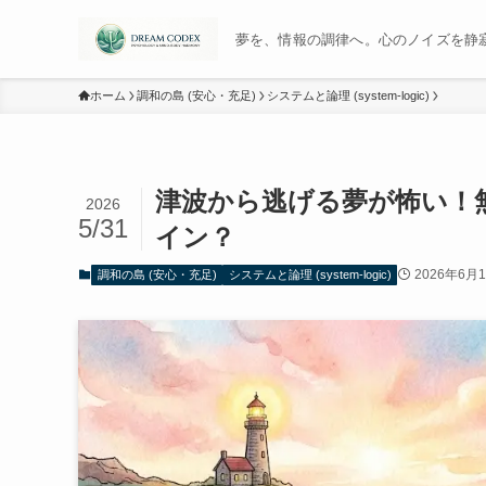
夢を、情報の調律へ。心のノイズを静寂に変
ホーム
調和の島 (安心・充足)
システムと論理 (system-logic)
津波から逃げる夢が怖い！
2026
5/31
イン？
2026年6月
調和の島 (安心・充足)
システムと論理 (system-logic)