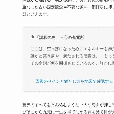
重なった古い固定観念や不要な澱を一網打尽に押
態といえます。
🏝️「調和の島」＝心の充電所
ここは、空っぽになった心にエネルギーを満
誰かと笑う夢や、満たされる感覚は、「もっ
その余韻が何を回復させているのか、静かに
→
回復のサインと満たし方を地図で確認する
視界のすべてを呑み込むような巨大な海面が押し
びそこから九死に一生を得て助かる夢を見て目が