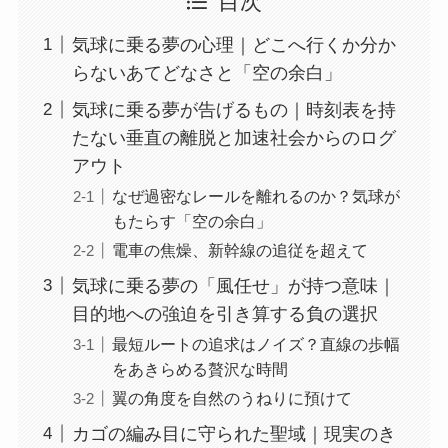
目次
気球に乗る夢の心理｜どこへ行くか分か
らないあてどなさと「空の余白」
気球に乗る夢が告げるもの｜時刻表を持
たない垂直の離脱と加速社会からのログ
アウト
なぜ過密なレールを離れるのか？気球が
もたらす「空の余白」
電車の焦燥、新幹線の追従を超えて
気球に乗る夢の「風任せ」が持つ意味｜
目的地への強迫を引き算する負の選択
最短ルートの追求はノイズ？直線の歩幅
をあきらめる贅沢な時間
翼の角度を自然のうねりに預けて
カゴの編み目に守られた聖域｜現実のき