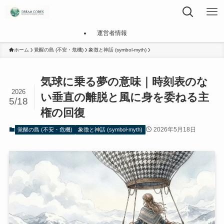
運営者情報
ホーム
覚醒の島 (不安・危機)
象徴と神話 (symbol-myth)
気球に乗る夢の意味｜時刻表のな
2026
い垂直の離脱と風に身を委ねる主
5/18
権の回復
2026年5月18日
覚醒の島 (不安・危機)
象徴と神話 (symbol-myth)