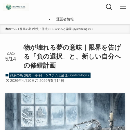
運営者情報
ホーム
静寂の島 (喪失・停滞)
システムと論理 (system-logic)
物が壊れる夢の意味｜限界を告げ
2026
る「負の選択」と、新しい自分へ
5/14
の修繕計画
静寂の島 (喪失・停滞)
システムと論理 (system-logic)
2026年4月10日
2026年5月14日