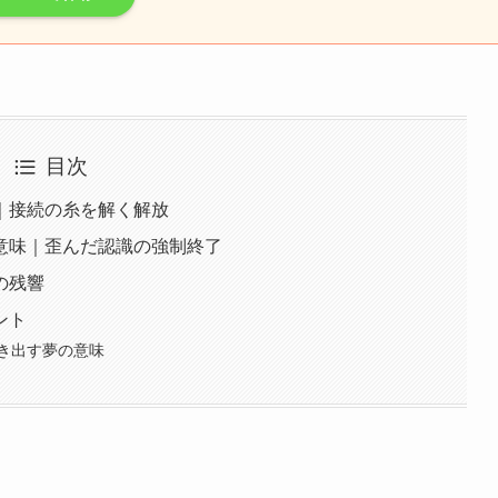
目次
｜接続の糸を解く解放
意味｜歪んだ認識の強制終了
の残響
ント
動き出す夢の意味