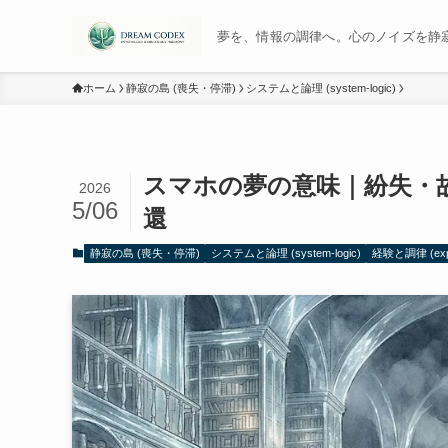
夢を、情報の調律へ。心のノイズを静寂に変
ホーム
静寂の島 (喪失・停滞)
システムと論理 (system-logic)
スマホの夢の意味｜紛失・
2026
5/06
還
静寂の島 (喪失・停滞)
システムと論理 (system-logic)
経験と調律 (exper