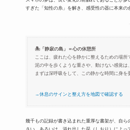
すぎた「知性の糸」を解き、感受性の器に本来の
🏝️「静寂の島」＝心の休憩所
ここは、疲れた心を静かに整えるための場所
泥の中を歩くような重さや、動けない感覚は
まずは深呼吸をして、この静かな時間に身を
→休息のサインと整え方を地図で確認する
幾千もの記録が書き込まれた重厚な書架が、自ら
さい。あるいは、溢れ出した栞（しおり）によっ