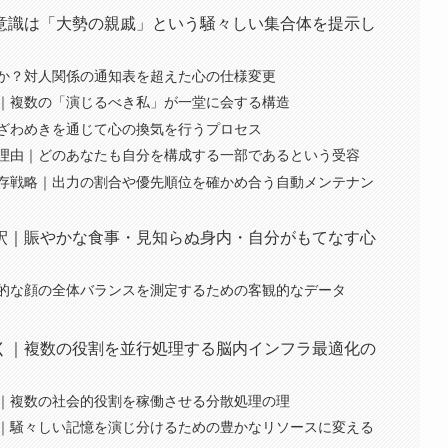
意識は「大勢の親戚」という騒々しい集合体を提示し
か？対人関係の通知表を超えた心の仕様変更
｜複数の「演じるべき私」が一堂に会する構造
ざわめきを通じて心の換気を行うプロセス
理由｜どのあなたも自分を構成する一部であるという受容
存戦略｜出力の割合や優先順位を確かめ合う自動メンテナン
釈｜賑やかな食事・見知らぬ身内・自分がもてなす心
的な顔の全体バランスを測定するための客観的なデータ
く｜複数の役割を並行処理する脳内インフラ最適化の
｜複数の社会的役割を稼働させる分散処理の理
｜騒々しい記憶を演じ分けるための豊かなリソースに変える