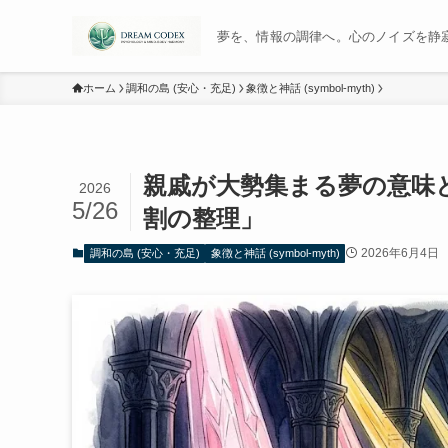
夢を、情報の調律へ。心のノイズを静寂に変
ホーム
調和の島 (安心・充足)
象徴と神話 (symbol-myth)
親戚が大勢集まる夢の意味
2026
5/26
割の整理」
2026年6月4日
調和の島 (安心・充足)
象徴と神話 (symbol-myth)