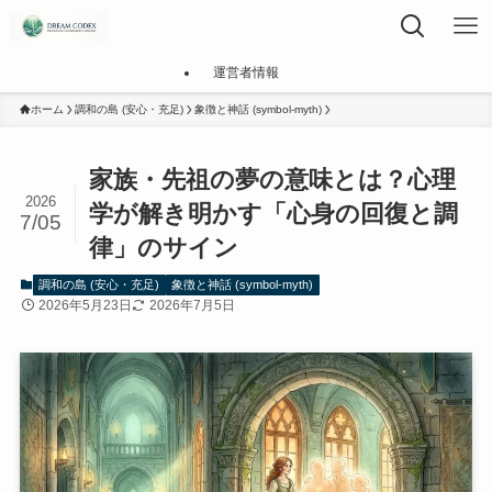
運営者情報
ホーム
調和の島 (安心・充足)
象徴と神話 (symbol-myth)
家族・先祖の夢の意味とは？心理
2026
学が解き明かす「心身の回復と調
7/05
律」のサイン
調和の島 (安心・充足)
象徴と神話 (symbol-myth)
2026年5月23日
2026年7月5日