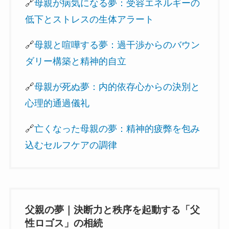
🔗
母親が病気になる夢：受容エネルギーの
低下とストレスの生体アラート
🔗
母親と喧嘩する夢：過干渉からのバウン
ダリー構築と精神的自立
🔗
母親が死ぬ夢：内的依存心からの決別と
心理的通過儀礼
🔗
亡くなった母親の夢：精神的疲弊を包み
込むセルフケアの調律
父親の夢｜決断力と秩序を起動する「父
性ロゴス」の相続