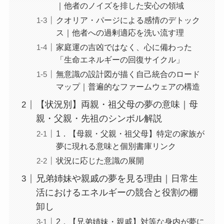
｜他者のノイズを排した安心の領域
クオリア・パージによる感情のデトック
ス｜他者への過剰適応を洗い流す理
家庭運の吉凶ではなく、心に備わった
「生命エネルギーの回復サイクル」
無意識の設計図が描く自己統合のロード
マップ｜普遍的なファームウェアの構造
【状況別】両親・祖父母の夢の意味｜母
親・父親・先祖のシンボル解説
1．【母親・父親・祖父母】特定の家族が
夢に現れる意味と個別書庫リンク
状況に応じた意識の展開
兄弟姉妹や親戚の夢を見る理由｜日常生
活におけるエネルギーの競合と役割の棚
卸し
2．【兄弟姉妹・親戚】対等な身内が夢に