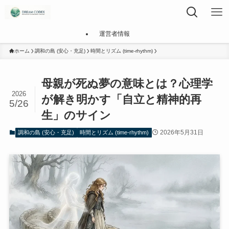
運営者情報
ホーム
調和の島 (安心・充足)
時間とリズム (time-rhythm)
母親が死ぬ夢の意味とは？心理学
2026
が解き明かす「自立と精神的再
5/26
生」のサイン
2026年5月31日
調和の島 (安心・充足)
時間とリズム (time-rhythm)